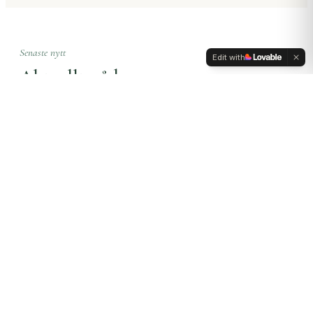
Senaste nytt
Edit with
Aktuellt på banan
Nyhet
Möt våra nya medarbetare
För att ge dig en ännu bättre spelupplevelse har vi investerat i 11
robotgräsklippare från Kress, levererade av Berners Marin & Motor.
De k…
Nyhet
Sandnäset ökar!