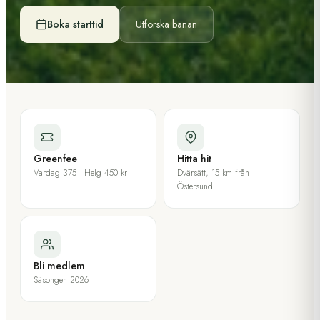
Boka starttid
Utforska banan
Greenfee
Hitta hit
Vardag 375 · Helg 450 kr
Dvärsätt, 15 km från
Östersund
Bli medlem
Säsongen 2026