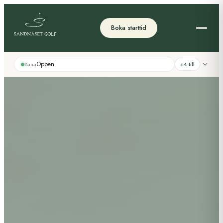
Boka starttid
Öppen
Bana
+4 till