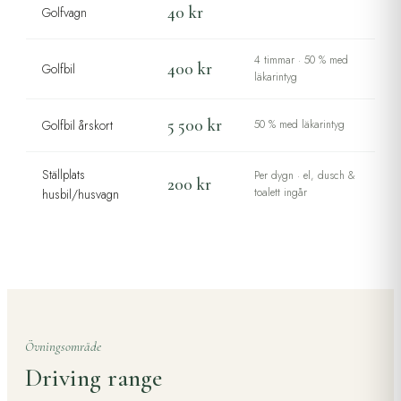
40 kr
Golfvagn
4 timmar · 50 % med
400 kr
Golfbil
läkarintyg
5 500 kr
Golfbil årskort
50 % med läkarintyg
Ställplats
Per dygn · el, dusch &
200 kr
toalett ingår
husbil/husvagn
Övningsområde
Driving range