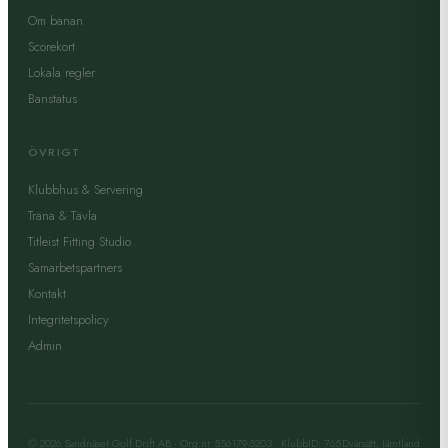
Om banan
Scorekort
Lokala regler
Banstatus
ÖVRIGT
Klubbhus & Servering
Träna & Tävla
Titleist Fitting Studio
Samarbetspartners
Kontakt
Integritetspolicy
Admin
© 2026 Sandnäset Golf Drift AB · Org.nr 556179-5203 · KlubbID: 765
Dvärsätt, Jämtland