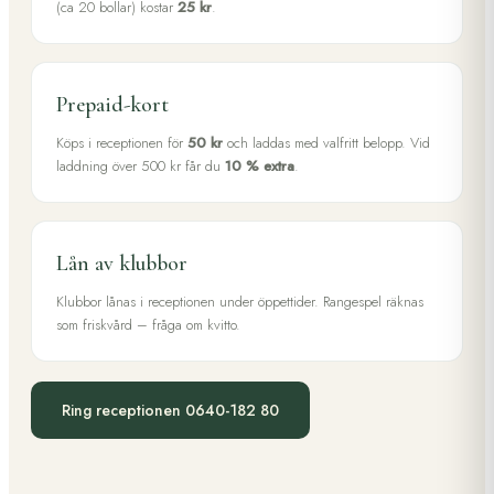
(ca 20 bollar) kostar
25 kr
.
Prepaid-kort
Köps i receptionen för
50 kr
och laddas med valfritt belopp. Vid
laddning över 500 kr får du
10 % extra
.
Lån av klubbor
Klubbor lånas i receptionen under öppettider. Rangespel räknas
som friskvård – fråga om kvitto.
Ring receptionen 0640-182 80