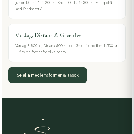
Junior 13–21 år 1 200 kr, Knatte 0–12 år 300 kr. Full spelrätt
med Sandnäset All.
Vardag, Distans & Greenfee
Vardag 3 800 kr, Distans 500 kr eller Greenfeemedlem 1 500 kr
– flexibla former för olika behov.
Se alla medlemsformer & ansök