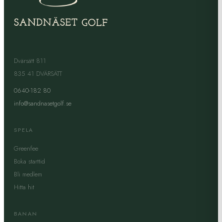
Dvärsätt 811
835 41 DVÄRSÄTT
0640-182 80
info@sandnasetgolf.se
SPELA
Greenfee
Boka starttid
Bli medlem
Hitta hit
BANAN