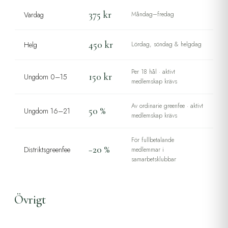
375 kr
Vardag
Måndag–fredag
450 kr
Helg
Lördag, söndag & helgdag
Per 18 hål · aktivt
150 kr
Ungdom 0–15
medlemskap krävs
Av ordinarie greenfee · aktivt
50 %
Ungdom 16–21
medlemskap krävs
För fullbetalande
−20 %
Distriktsgreenfee
medlemmar i
samarbetsklubbar
Övrigt