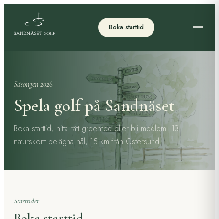
Boka starttid
Säsongen 2026
Spela golf på Sandnäset
Boka starttid, hitta rätt greenfee eller bli medlem. 13
naturskönt belägna hål, 15 km från Östersund.
Starttider
Boka starttid